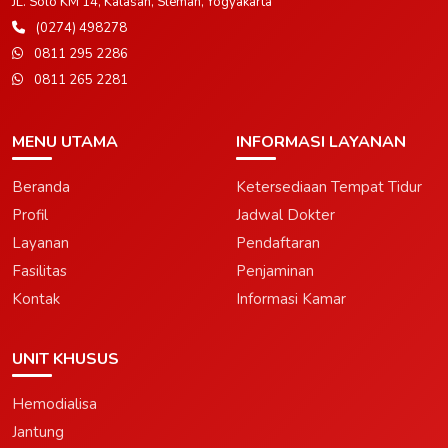
JL. Solo KM 14, Kalasan, Sleman, Yogyakarta
(0274) 498278
0811 295 2286
0811 265 2281
MENU UTAMA
INFORMASI LAYANAN
Beranda
Ketersediaan Tempat Tidur
Profil
Jadwal Dokter
Layanan
Pendaftaran
Fasilitas
Penjaminan
Kontak
Informasi Kamar
UNIT KHUSUS
Hemodialisa
Jantung