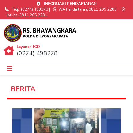
INFORMASI PENDAFTARAN
Telp: (0274) 498278 |
WA Pendaftaran: 0811 295 2286 |
Hotline: 0811 265 2281
Layanan IGD
(0274) 498278
BERITA