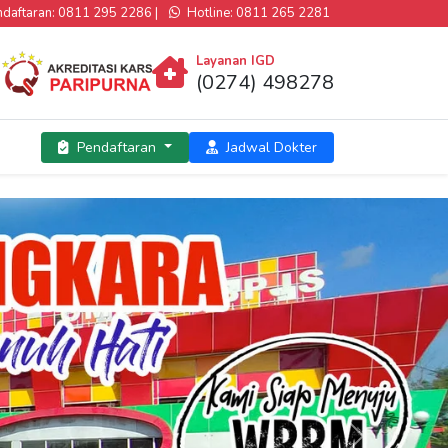
aftaran: 0811 295 2286 |
Hotline: 0811 265 2281
Layanan IGD
(0274) 498278
Pendaftaran
Jadwal Dokter
Next